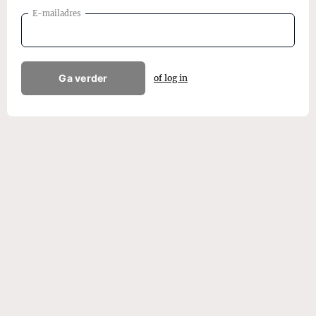
E-mailadres
Ga verder
of log in