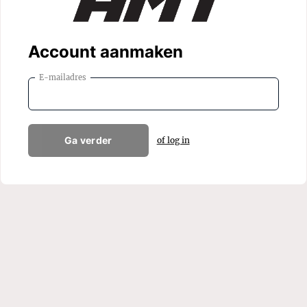
Account aanmaken
E-mailadres
Ga verder
of log in