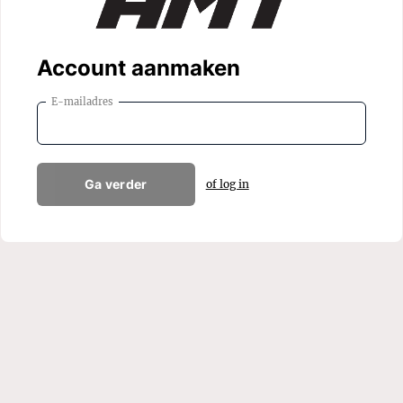
Account aanmaken
E-mailadres
Ga verder
of log in