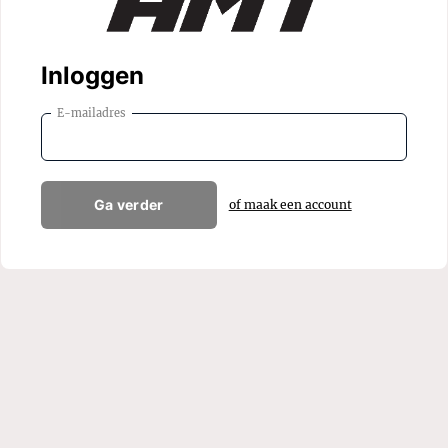
Inloggen
E-mailadres
Ga verder
of maak een account