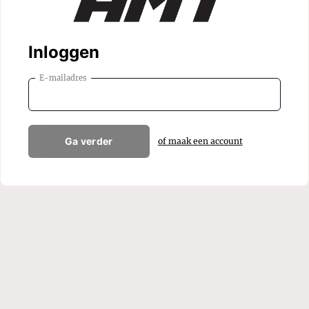
Inloggen
E-mailadres
Ga verder
of maak een account