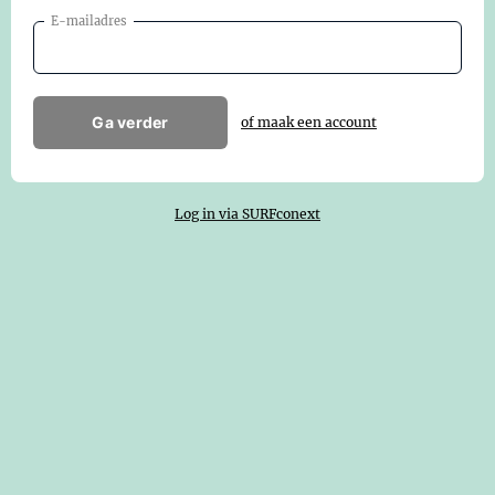
E-mailadres
Ga verder
of maak een account
Log in via SURFconext