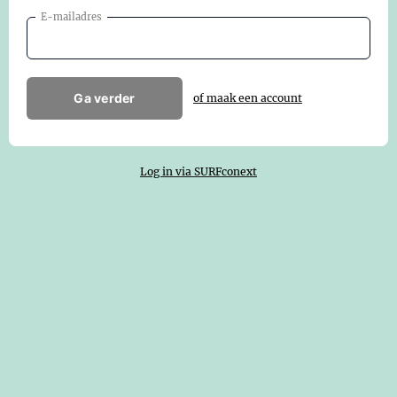
E-mailadres
Ga verder
of maak een account
Log in via SURFconext