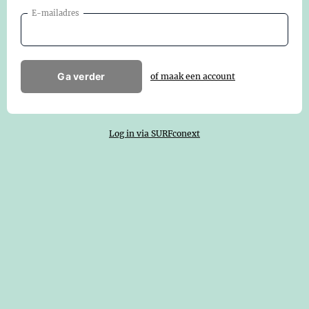
E-mailadres
Ga verder
of maak een account
Log in via SURFconext