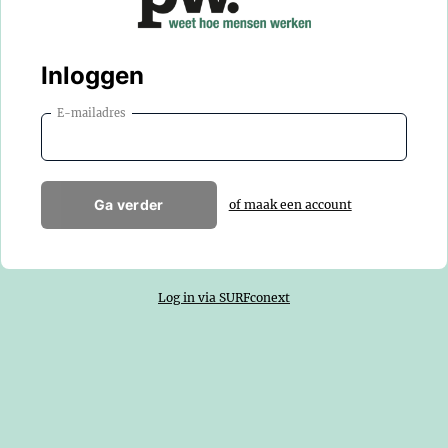
Inloggen
E-mailadres
Ga verder
of maak een account
Log in via SURFconext