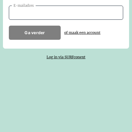
E-mailadres
Ga verder
of maak een account
Log in via SURFconext