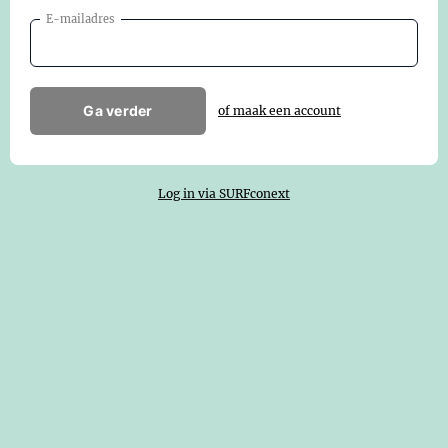
E-mailadres
Ga verder
of maak een account
Log in via SURFconext