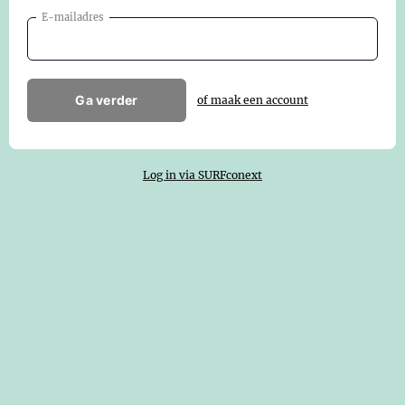
E-mailadres
Ga verder
of maak een account
Log in via SURFconext