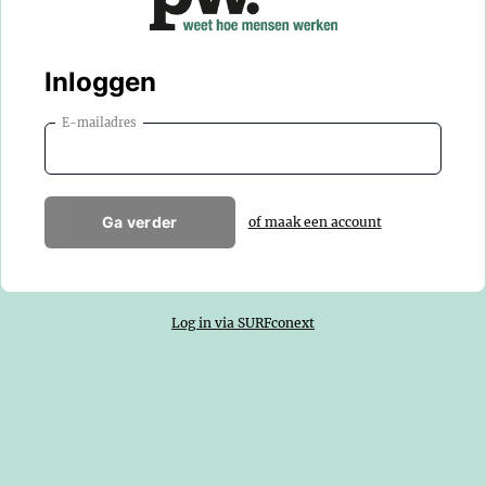
Inloggen
E-mailadres
Ga verder
of maak een account
Log in via SURFconext