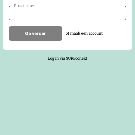
E-mailadres
Ga verder
of maak een account
Log in via SURFconext