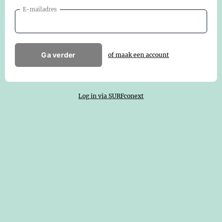
E-mailadres
Ga verder
of maak een account
Log in via SURFconext