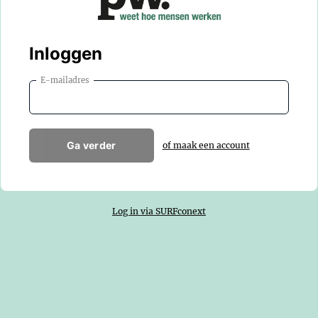
Inloggen
E-mailadres
Ga verder
of maak een account
Log in via SURFconext