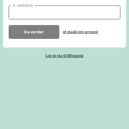
E-mailadres
Ga verder
of maak een account
Log in via SURFconext