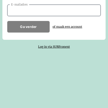
E-mailadres
Ga verder
of maak een account
Log in via SURFconext