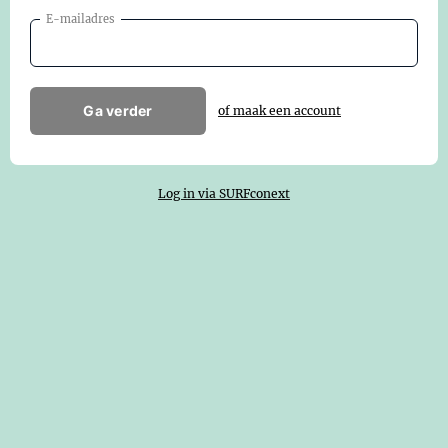
E-mailadres
Ga verder
of maak een account
Log in via SURFconext