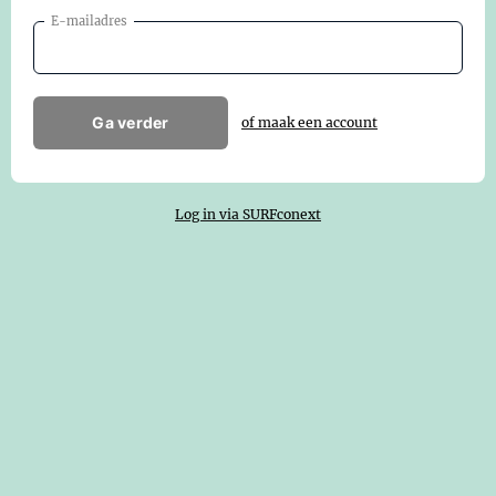
E-mailadres
Ga verder
of maak een account
Log in via SURFconext