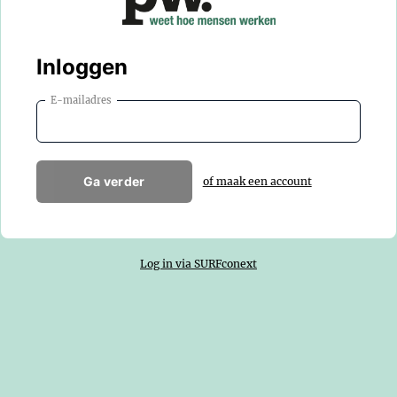
Inloggen
E-mailadres
Ga verder
of maak een account
Log in via SURFconext