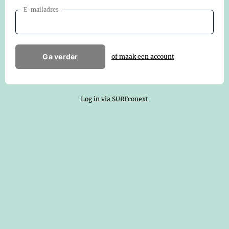
E-mailadres
Ga verder
of maak een account
Log in via SURFconext