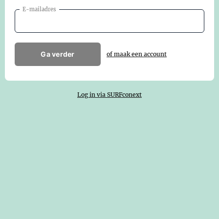
E-mailadres
Ga verder
of maak een account
Log in via SURFconext