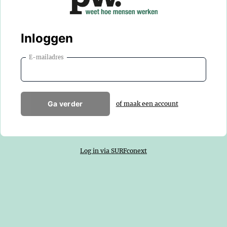
Inloggen
E-mailadres
Ga verder
of maak een account
Log in via SURFconext