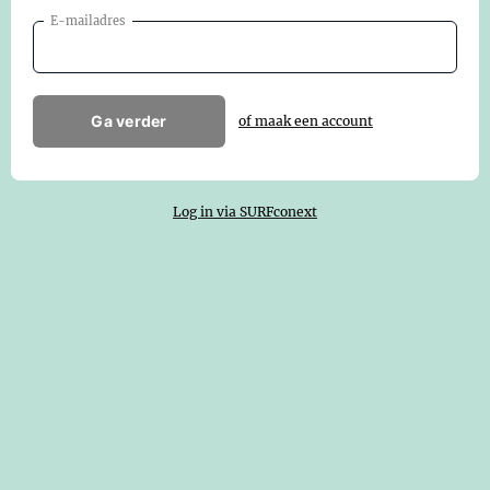
E-mailadres
Ga verder
of maak een account
Log in via SURFconext