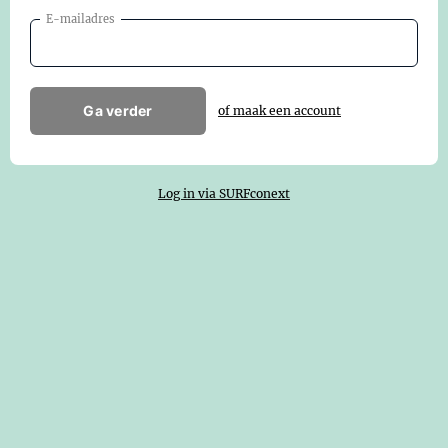
E-mailadres
Ga verder
of maak een account
Log in via SURFconext