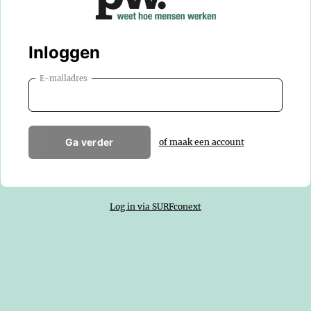
Inloggen
E-mailadres
Ga verder
of maak een account
Log in via SURFconext