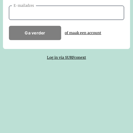
E-mailadres
Ga verder
of maak een account
Log in via SURFconext