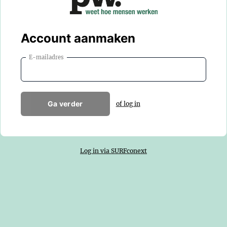
Account aanmaken
E-mailadres
Ga verder
of log in
Log in via SURFconext