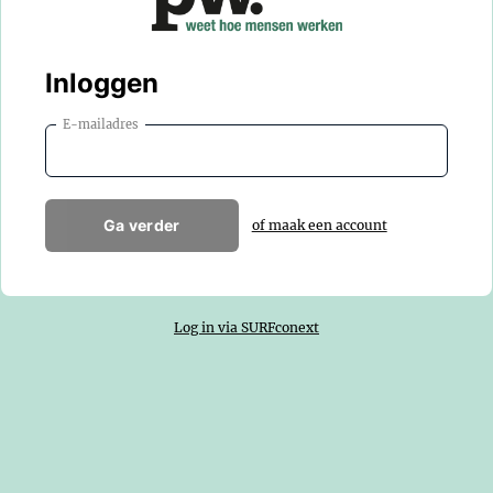
Inloggen
E-mailadres
Ga verder
of maak een account
Log in via SURFconext