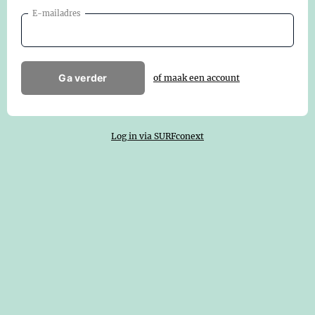
E-mailadres
Ga verder
of maak een account
Log in via SURFconext