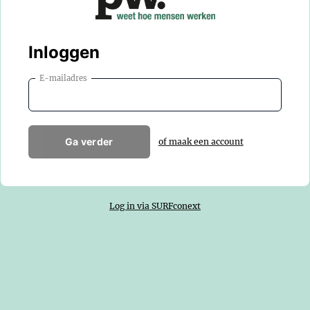
Inloggen
E-mailadres
Ga verder
of maak een account
Log in via SURFconext