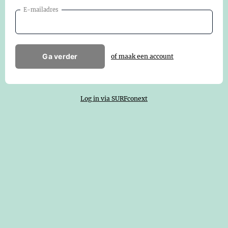
E-mailadres
Ga verder
of maak een account
Log in via SURFconext