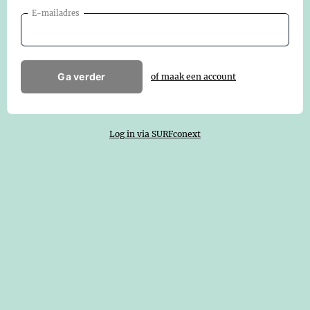
E-mailadres
Ga verder
of maak een account
Log in via SURFconext