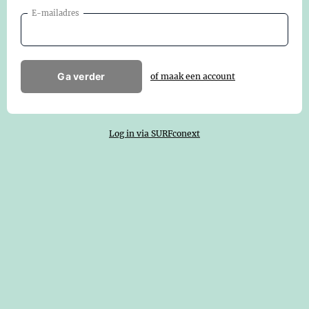
E-mailadres
Ga verder
of maak een account
Log in via SURFconext