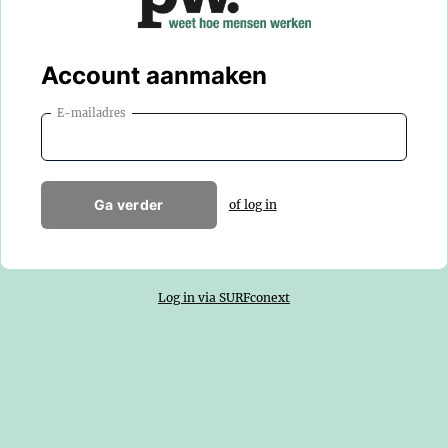
Account aanmaken
E-mailadres
Ga verder
of log in
Log in via SURFconext