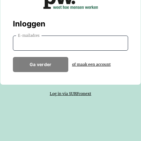
Inloggen
E-mailadres
Ga verder
of maak een account
Log in via SURFconext