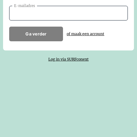
E-mailadres
Ga verder
of maak een account
Log in via SURFconext