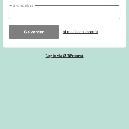
E-mailadres
Ga verder
of maak een account
Log in via SURFconext