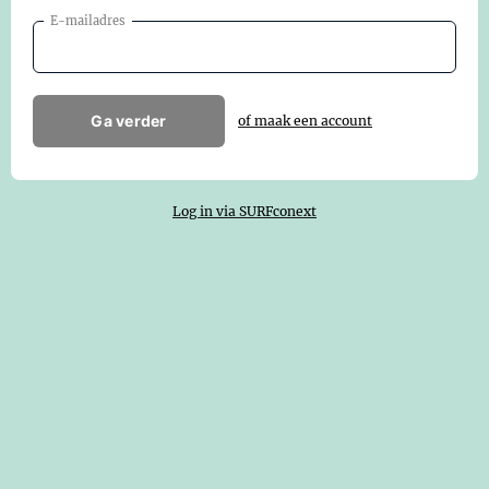
E-mailadres
Ga verder
of maak een account
Log in via SURFconext