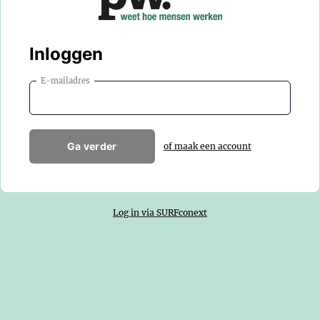
Inloggen
E-mailadres
Ga verder
of maak een account
Log in via SURFconext