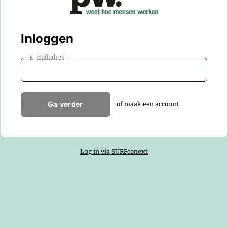
Inloggen
E-mailadres
Ga verder
of maak een account
Log in via SURFconext