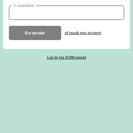
E-mailadres
Ga verder
of maak een account
Log in via SURFconext