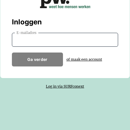
Inloggen
E-mailadres
Ga verder
of maak een account
Log in via SURFconext