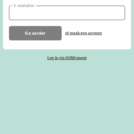
E-mailadres
Ga verder
of maak een account
Log in via SURFconext