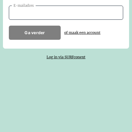
E-mailadres
Ga verder
of maak een account
Log in via SURFconext