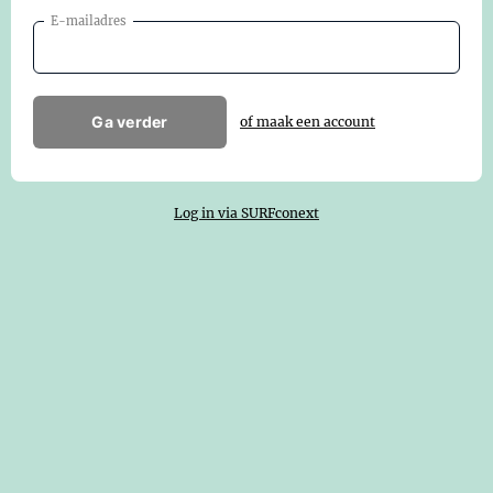
E-mailadres
Ga verder
of maak een account
Log in via SURFconext