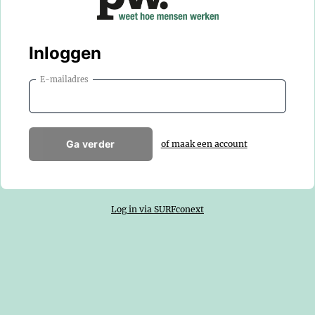
Inloggen
E-mailadres
Ga verder
of maak een account
Log in via SURFconext