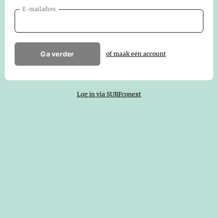
E-mailadres
Ga verder
of maak een account
Log in via SURFconext