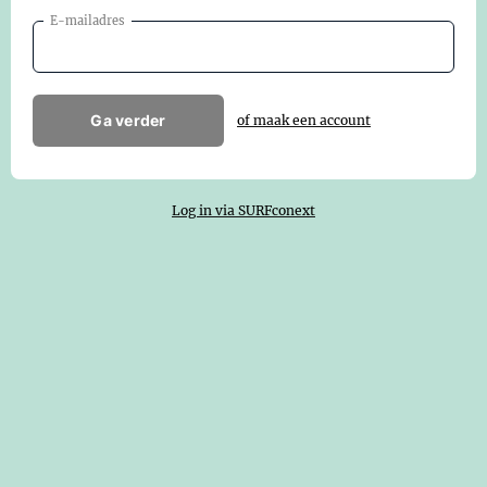
E-mailadres
Ga verder
of maak een account
Log in via SURFconext